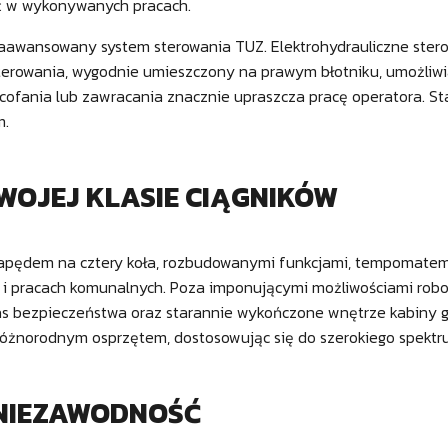
ść w wykonywanych pracach.
wansowany system sterowania TUZ. Elektrohydrauliczne stero
rowania, wygodnie umieszczony na prawym błotniku, umożliwia p
fania lub zawracania znacznie upraszcza pracę operatora. St
m.
SWOJEJ KLASIE CIĄGNIKÓW
napędem na cztery koła, rozbudowanymi funkcjami, tempomatem
 i pracach komunalnych. Poza imponującymi możliwościami robo
as bezpieczeństwa oraz starannie wykończone wnętrze kabiny g
 różnorodnym osprzętem, dostosowując się do szerokiego spekt
 NIEZAWODNOŚĆ