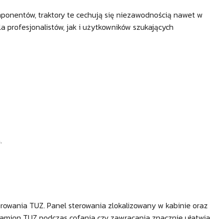
omponentów, traktory te cechują się niezawodnością nawet w
profesjonalistów, jak i użytkowników szukających
.
rowania TUZ. Panel sterowania zlokalizowany w kabinie oraz
ramion TUZ podczas cofania czy zawracania znacznie ułatwia