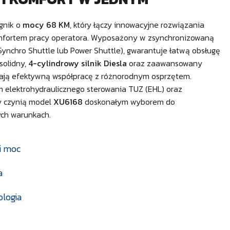
gnik o
mocy 68 KM
, który łączy innowacyjne rozwiązania
mfortem pracy operatora. Wyposażony w zsynchronizowaną
Synchro Shuttle lub Power Shuttle), gwarantuje łatwą obsługę
solidny,
4-cylindrowy silnik Diesla
oraz zaawansowany
iają efektywną współpracę z różnorodnym osprzętem.
 elektrohydraulicznego sterowania TUZ (EHL) oraz
y czynią model
XU6168
doskonałym wyborem do
ch warunkach.
i moc
a
logia