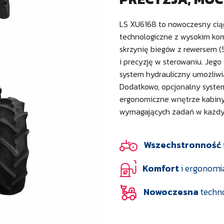
LS XU6168 to nowoczesny cią
technologiczne z wysokim ko
skrzynię biegów z rewersem (
i precyzję w sterowaniu. Jego 
system hydrauliczny umożliw
Dodatkowo, opcjonalny system
ergonomiczne wnętrze kabin
wymagających zadań w każdy
Wszechstronność
Komfort
i ergonomi
Nowoczesna
techno