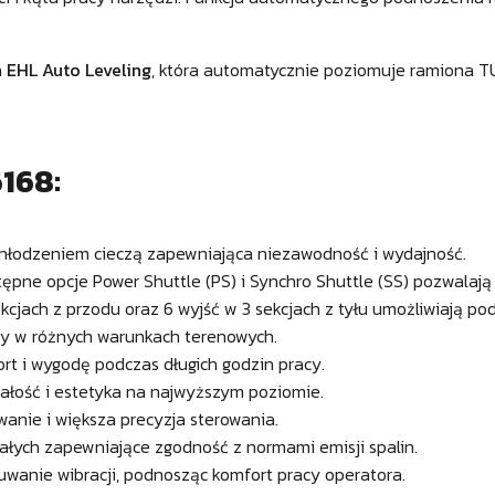
a
EHL Auto Leveling
, która automatycznie poziomuje ramiona T
168:
chłodzeniem cieczą zapewniająca niezawodność i wydajność.
ępne opcje Power Shuttle (PS) i Synchro Shuttle (SS) pozwalaj
kcjach z przodu oraz 6 wyjść w 3 sekcjach z tyłu umożliwiają po
cy w różnych warunkach terenowych.
t i wygodę podczas długich godzin pracy.
ałość i estetyka na najwyższym poziomie.
anie i większa precyzja sterowania.
ałych zapewniające zgodność z normami emisji spalin.
wanie wibracji, podnosząc komfort pracy operatora.