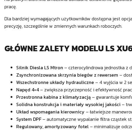
pracę.
Dla bardziej wymagających użytkowników dostępna jest opcj
precyzję, szczególnie w zmiennych warunkach roboczych.
GŁÓWNE ZALETY MODELU LS XU6
Silnik Diesla LS Mtron
– czterocylindrowa jednostka z 
Zsynchronizowana skrzynia biegów z rewersem
– dost
Wszechstronne układy hydrauliczne
– 4 wyjścia w 2 se
Napęd 4×4
– zwiększa przyczepność i efektywność pra
Przestronna kabina z klimatyzacją
– gwarantuje komfor
Solidna konstrukcja i materiały wysokiej jakości
– trw
Układ wspomagania kierownicy
– łatwiejsze manewrow
System DPF
– automatyczne wypalanie filtra cząstek st
Regulowany, amortyzowany fotel
– minimalizuje odczu