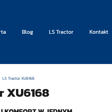
rta
Blog
LS Tractor
Kontakt
LS Tractor XU6168
or XU6168
 I KOMFORT W JEDNYM