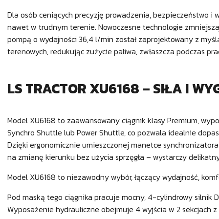
Dla osób ceniących precyzję prowadzenia, bezpieczeństwo i w
nawet w trudnym terenie. Nowoczesne technologie zmniejszają
pompą o wydajności 36,4 l/min został zaprojektowany z myślą
terenowych, redukując zużycie paliwa, zwłaszcza podczas pra
LS TRACTOR XU6168 – SIŁA I W
Model XU6168 to zaawansowany ciągnik klasy Premium, wypo
Synchro Shuttle lub Power Shuttle, co pozwala idealnie dop
Dzięki ergonomicznie umieszczonej manetce synchronizatora po
na zmianę kierunku bez użycia sprzęgła – wystarczy delikat
Model XU6168 to niezawodny wybór, łączący wydajność, komfo
Pod maską tego ciągnika pracuje mocny, 4-cylindrowy silni
Wyposażenie hydrauliczne obejmuje 4 wyjścia w 2 sekcjach z p