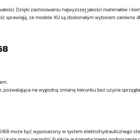
wałości. Dzięki zastosowaniu najwyższej jakości materiałów i k
ć sprawiają, że modele XU są doskonałym wyborem zarówno dla 
68
sem.
em, pozwalająca na wygodną zmianę kierunku bez użycia sprzęgła
XU6168 może być wyposażony w system elektrohydraulicznego ste
i i kąta pracy narzędzi. Funkcja automatycznego podnoszenia 