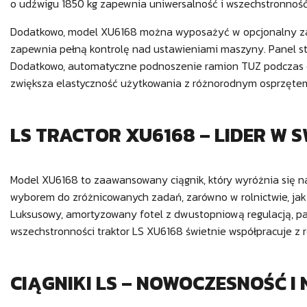
o udźwigu 1850 kg zapewnia uniwersalność i wszechstronno
Dodatkowo, model XU6168 można wyposażyć w opcjonalny zaa
zapewnia pełną kontrolę nad ustawieniami maszyny. Panel ste
Dodatkowo, automatyczne podnoszenie ramion TUZ podczas co
zwiększa elastyczność użytkowania z różnorodnym osprzęte
LS TRACTOR XU6168 – LIDER W 
Model XU6168 to zaawansowany ciągnik, który wyróżnia się 
wyborem do zróżnicowanych zadań, zarówno w rolnictwie, jak
Luksusowy, amortyzowany fotel z dwustopniową regulacją, p
wszechstronności traktor LS XU6168 świetnie współpracuje z
CIĄGNIKI LS – NOWOCZESNOŚĆ I