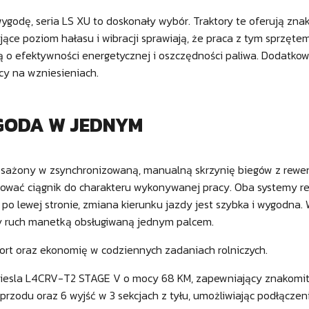
ygodę, seria LS XU to doskonały wybór. Traktory te oferują zna
ce poziom hałasu i wibracji sprawiają, że praca z tym sprzętem
 o efektywności energetycznej i oszczędności paliwa. Dodatkow
cy na wzniesieniach.
YGODA W JEDNYM
sażony w zsynchronizowaną, manualną skrzynię biegów z rewe
asować ciągnik do charakteru wykonywanej pracy. Oba systemy r
 lewej stronie, zmiana kierunku jazdy jest szybka i wygodna. W
ny ruch manetką obsługiwaną jednym palcem.
rt oraz ekonomię w codziennych zadaniach rolniczych.
k Diesla L4CRV-T2 STAGE V o mocy 68 KM, zapewniający znakom
rzodu oraz 6 wyjść w 3 sekcjach z tyłu, umożliwiając podłączen