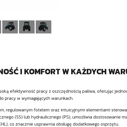
JNOŚĆ I KOMFORT W KAŻDYCH WA
ysoką efektywność pracy z oszczędnością paliwa, oferując jedno
 do pracy w wymagających warunkach.
ym, regulowanym fotelem oraz intuicyjnymi elementami sterowan
znego (SS) lub hydraulicznego (PS), umożliwia dostosowanie m
EHL), co znacznie usprawnia obsługę dodatkowego osprzętu.