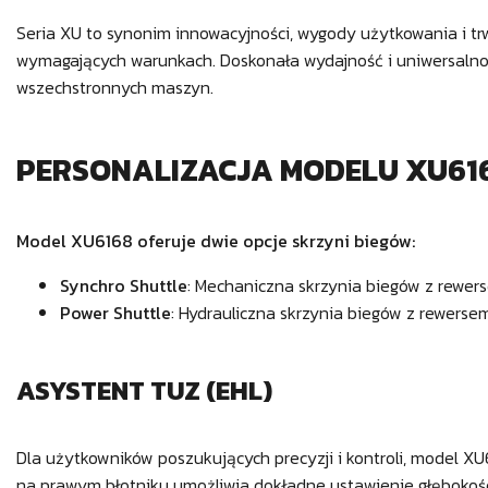
Seria XU to synonim innowacyjności, wygody użytkowania i tr
wymagających warunkach. Doskonała wydajność i uniwersalnoś
wszechstronnych maszyn.
PERSONALIZACJA MODELU XU61
Model XU6168 oferuje dwie opcje skrzyni biegów:
Synchro Shuttle
: Mechaniczna skrzynia biegów z rewer
Power Shuttle
: Hydrauliczna skrzynia biegów z rewers
ASYSTENT TUZ (EHL)
Dla użytkowników poszukujących precyzji i kontroli, model 
na prawym błotniku umożliwia dokładne ustawienie głębokośc