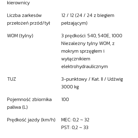
kierownicy
Liczba zarkesów
12 / 12 (24 / 24 z biegiem
przełożeń przód/tył
pełzającym)
WOM (tylny)
3 prędkości: 540, 540E, 1000
Niezależny tylny WOM, z
mokrym sprzęgłem i
wyłącznikiem
elektrohydraulicznym
TUZ
3-punktowy / Kat. II / Udźwig
3000 kg
Pojemność zbiornika
100
paliwa (L)
Prędkość jazdy (km/h)
MEC: 0,2 ~ 32
PST: 0,2 ~ 33