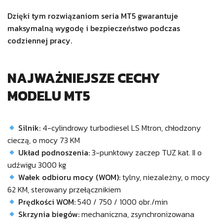
Dzięki tym rozwiązaniom seria MT5 gwarantuje
maksymalną wygodę i bezpieczeństwo podczas
codziennej pracy.
NAJWAŻNIEJSZE CECHY
MODELU MT5
Silnik:
4-cylindrowy turbodiesel LS Mtron, chłodzony
cieczą, o mocy 73 KM
Układ podnoszenia:
3-punktowy zaczep TUZ kat. II o
udźwigu 3000 kg
Wałek odbioru mocy (WOM):
tylny, niezależny, o mocy
62 KM, sterowany przełącznikiem
Prędkości WOM:
540 / 750 / 1000 obr./min
Skrzynia biegów:
mechaniczna, zsynchronizowana